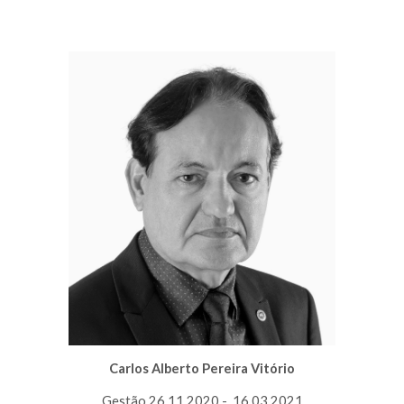
Carlos Alberto Pereira Vitório
Gestão
26
.
11
.20
20
-
16
.
03
.202
1