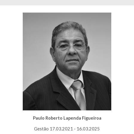
Paulo Roberto Lapenda Figueiroa
Gestão 1
7
.03.20
21
-
16
.03.20
25