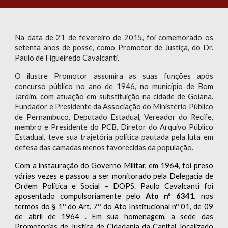
Na data de 21 de fevereiro de 2015, foi comemorado os
setenta anos de posse, como Promotor de Justiça, do Dr.
Paulo de Figueiredo Cavalcanti.
O ilustre Promotor assumira as suas funções após
concurso público no ano de 1946, no município de Bom
Jardim, com atuação em substituição na cidade de Goiana.
Fundador e Presidente da Associação do Ministério Público
de Pernambuco, Deputado Estadual, Vereador do Recife,
membro e Presidente do PCB, Diretor do Arquivo Público
Estadual, teve sua trajetória política pautada pela luta em
defesa das camadas menos favorecidas da população.
Com a instauração do Governo Militar, em 1964, foi preso
várias vezes e passou a ser monitorado pela Delegacia de
Ordem Política e Social – DOPS. Paulo Cavalcanti foi
aposentado compulsoriamente
pelo
Ato nº 6341
, nos
termos do § 1º do Art. 7º do
Ato Institucional nº 0
1, de 09
de abril de 1964
. Em sua homenagem, a sede das
Promotorias de Justiça de Cidadania da Capital, localizado