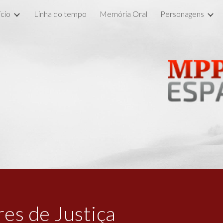
ício
Linha do tempo
Memória Oral
Personagens
ip to main content
Skip to navigat
es de Justiça