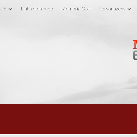
ício
Linha do tempo
Memória Oral
Personagens
ip to main content
Skip to navigat