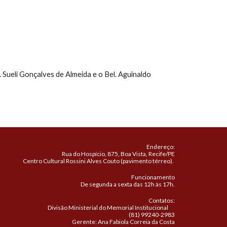
ueli Gonçalves de Almeida e o Bel. Aguinaldo 
Endereço:
Rua do Hospício, 875, Boa Vista, Recife/PE
Centro Cultural Rossini Alves Couto (pavimento térreo).
Funcionamento
De segunda a sexta das 12h às 17h.
Contatos:
Divisão Ministerial do Memorial Institucional
(81) 99240-2983
Gerente: Ana Fabiola Correia da Costa